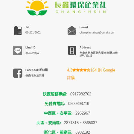
Tel
E-mail
06-201-9002
changxin.tainan@gmail.com
Lind ID
Address
@303tyhjw
台南市新市區新和里忠孝街38巷
3弄2號1樓
4.3
164 則 Google
Facebook 粉絲團
長鑫環保企業社
評論
快速服務專線:
0917982762
免付費電話:
0800898719
中西區、安平區:
2952967
北區、安南區:
2871815、3565037
新化區、關廟區:
5982192